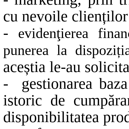
cu nevoile clienți
-
evidenţierea finan
punerea la dispoziț
aceștia le-au solicita
-
gestionarea baz
istoric de cumpărar
disponibilitatea prod