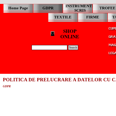
INSTRUMENTE
Home Page
GDPR
TROFEE
SCRIS
TEXTILE
FIRME
T
SHOP
ONLINE
Search
POLITICA DE PRELUCRARE A DATELOR CU 
GDPR