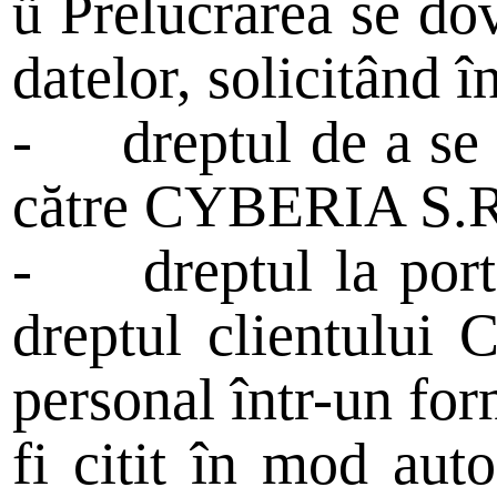
ü
Prelucrarea se dov
datelor, solicitând î
-
dreptul de a se
către CYBERIA S.R
-
dreptul la port
dreptul clientului
personal într-un form
fi citit în mod aut