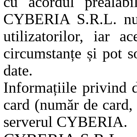
cu acordul prealabi
CYBERIA S.R.L. nu i
utilizatorilor, iar 
circumstanțe și pot s
date.
Informațiile privind 
card (număr de card, d
serverul CYBERIA.