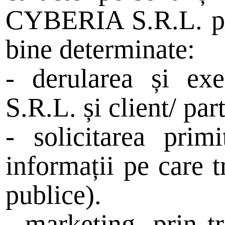
CYBERIA S.R.L. pre
bine determinate:
- derularea și ex
S.R.L. și client/ par
- solicitarea pri
informații pe care t
publice).
- marketing, prin t