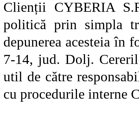
Clienții CYBERIA S.R.
politică prin
simpla t
depunerea acesteia în fo
7-14, jud. Dolj. Cereri
util de către responsab
cu procedurile intern