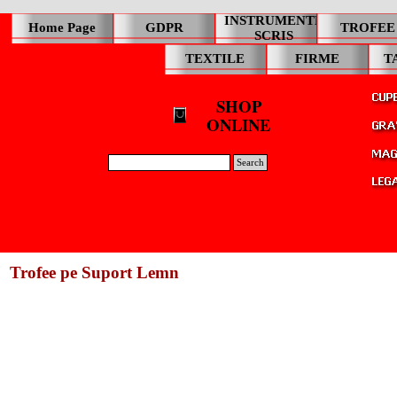
INSTRUMENTE
Home Page
GDPR
TROFEE
SCRIS
TEXTILE
FIRME
T
SHOP
ONLINE
Search
Trofee pe Suport Lemn